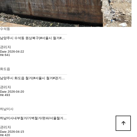
수석동
남양주시 수석동 원상복구(#서울시 철거#경기도철거#원상복구#재개발철거#구조물해체)
관리자
Date 2026-04-22
Hit 641
화도읍
남양주시 화도읍 철거(#서울시 철거#경기도철거 #비계공사#노후주택완파#재개발철거)
관리자
Date 2026-04-20
Hit 493
하남미사
하남미사내부철거/가벽철거/완파/서울철거공사/경기도 철거공사
관리자
Date 2026-04-15
Hit 420