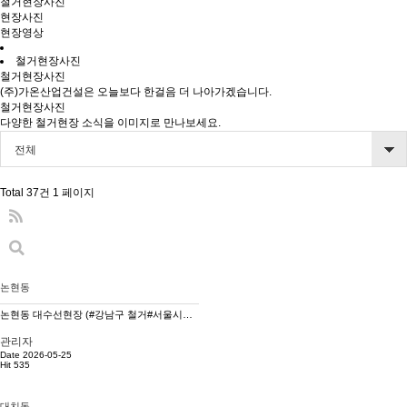
철거현장사진
현장사진
현장영상
철거현장사진
철거현장사진
(주)가온산업건설은 오늘보다 한걸음 더 나아가겠습니다.
철거현장사진
다양한 철거현장 소식을 이미지로 만나보세요.
전체
Total 37건
1 페이지
논현동
논현동 대수선현장 (#강남구 철거#서울시철거 #경기도 철거공사# 전지역 철거공사 #구조물해체# 재개발철거#재…
관리자
Date 2026-05-25
Hit 535
대치동