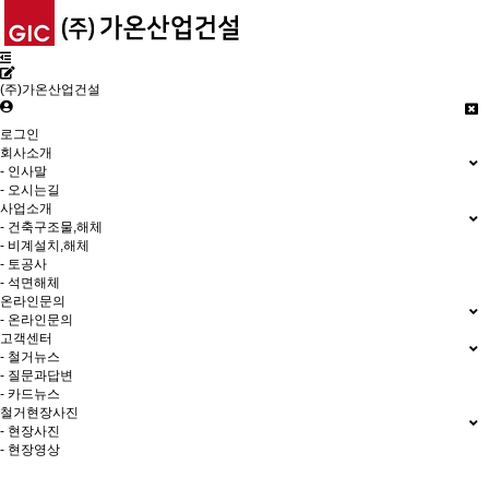
(주)가온산업건설
로그인
회사소개
- 인사말
- 오시는길
사업소개
- 건축구조물,해체
- 비계설치,해체
- 토공사
- 석면해체
온라인문의
- 온라인문의
고객센터
- 철거뉴스
- 질문과답변
- 카드뉴스
철거현장사진
- 현장사진
- 현장영상