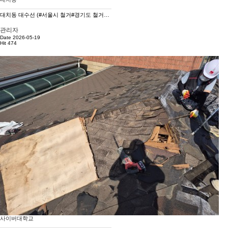
대치동 대수선 (#서울시 철거#경기도 철거공사# 전국철거#대수선#구조물해체#재개발철거#재건축철거#완파)
관리자
Date 2026-05-19
Hit 474
사이버대학교