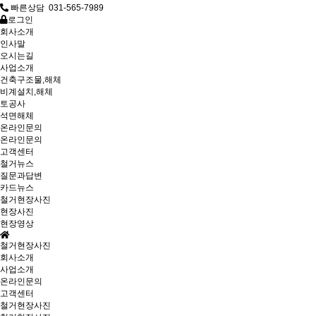
빠른상담 031-565-7989
로그인
회사소개
인사말
오시는길
사업소개
건축구조물,해체
비계설치,해체
토공사
석면해체
온라인문의
온라인문의
고객센터
철거뉴스
질문과답변
카드뉴스
철거현장사진
현장사진
현장영상
철거현장사진
회사소개
사업소개
온라인문의
고객센터
철거현장사진