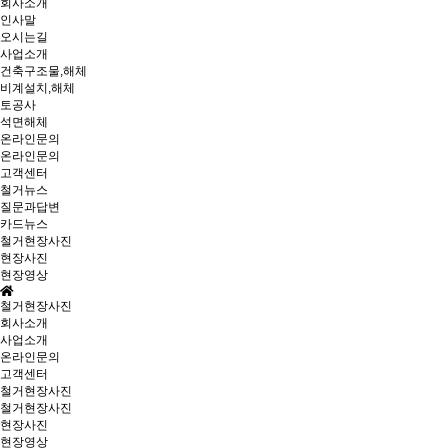
회사소개
인사말
오시는길
사업소개
건축구조물,해체
비계설치,해체
토공사
석면해체
온라인문의
온라인문의
고객센터
철거뉴스
질문과답변
카드뉴스
철거현장사진
현장사진
현장영상
철거현장사진
회사소개
사업소개
온라인문의
고객센터
철거현장사진
철거현장사진
현장사진
현장영상