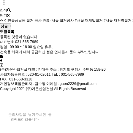
검색
닫기
이전글
풍납동 철거 공사 완료 (서울 철거공사 #서울 재개발철거 #서울 재건축철거 
댓글
0
댓글목록
등록된 댓글이 없습니다.
대표번호
031-565-7989
평일 : 09:00 ~ 18:00 일요일 휴무,
건축물 해체에 대해 궁금하신 점은 언제든지 문의 부탁드립니다.
(주)가온산업건설
대표 : 김대중
주소 : 경기도 구리시 수택동 158-20
사업자등록번호 : 520-81-02011
TEL : 031-565-7989
FAX : 031-568-3318
개인정보책임관리자 : 김수정
이메일 : gaon2226@gmail.com
Copyright 2021 (주)가온산업건설 All Rights Reserved.